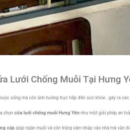
ửa Lưới Chống Muỗi Tại Hưng Y
cuộc sống mà còn ảnh hưởng trực tiếp đến sức khỏe . gây ra các b
ựa chọn
cửa lưới chống muỗi Hưng Yên
như một giải pháp an toàn
ung cấp
giúp ngăn muỗi và côn trùng xâm nhập vào nhà mà vẫn đ