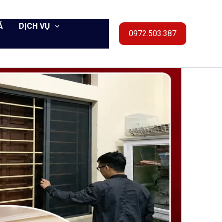
Á
DỊCH VỤ
0972.503.387